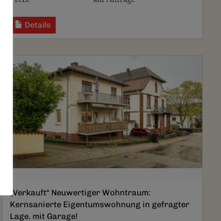
Details
„Verkauft“ Neuwertiger Wohntraum:
Kernsanierte Eigentumswohnung in gefragter
Lage. mit Garage!