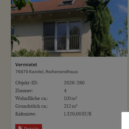
Vermietet
76870 Kandel, Reihenendhaus
Objekt-ID:
2026-280
Zimmer:
4
Wohnfläche ca.:
110 m²
Grund­stück ca.:
212 m²
Kaltmiete:
1.320,00 EUR
Details