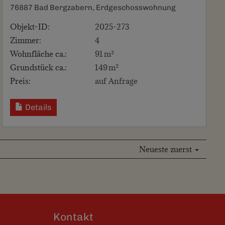
76887 Bad Bergzabern, Erdgeschosswohnung
Objekt-ID:
2025-273
Zimmer:
4
Wohnfläche ca.:
91 m²
Grund­stück ca.:
149 m²
Preis:
auf Anfrage
Details
Neueste zuerst
Kontakt