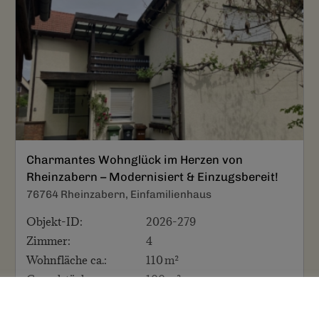
Charmantes Wohnglück im Herzen von
Rheinzabern – Modernisiert & Einzugsbereit!
76764 Rheinzabern, Einfamilienhaus
Objekt-ID:
2026-279
Zimmer:
4
Wohnfläche ca.:
110 m²
Grund­stück ca.:
100 m²
Kaufpreis:
210.000 EUR