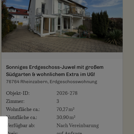
Sonniges Erdgeschoss-Juwel mit großem
Südgarten & wohnlichem Extra im UG!
76764 Rheinzabern, Erdgeschosswohnung
Objekt-ID:
2026-278
Zimmer:
3
Wohnfläche ca.:
70,27 m²
Nutzfläche ca.:
30,90 m²
Verfügbar ab:
Nach Vereinbarung
Preis:
auf Anfrage