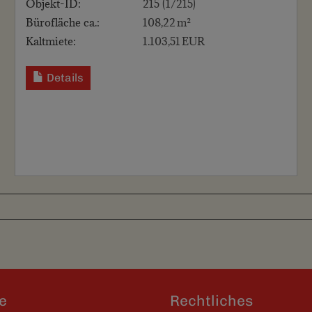
Objekt-ID:
215 (1/215)
Bürofläche ca.:
108,22 m²
Kaltmiete:
1.103,51 EUR
Details
e
Rechtliches