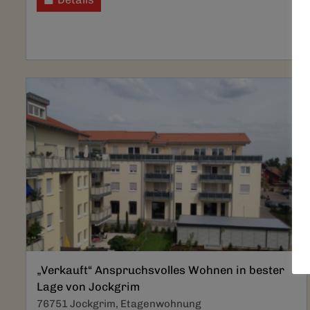
„Verkauft“ Anspruchsvolles Wohnen in bester
Lage von Jockgrim
76751 Jockgrim, Etagenwohnung