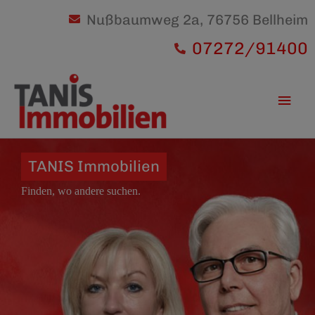
Nußbaumweg 2a, 76756 Bellheim
07272/91400
Hau
TANIS Immobilien
Finden, wo andere suchen.