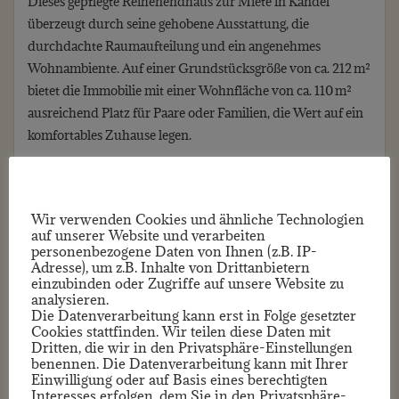
Dieses gepflegte Reihenendhaus zur Miete in Kandel
überzeugt durch seine gehobene Ausstattung, die
durchdachte Raumaufteilung und ein angenehmes
Wohnambiente. Auf einer Grundstücksgröße von ca. 212 m²
bietet die Immobilie mit einer Wohnfläche von ca. 110 m²
ausreichend Platz für Paare oder Familien, die Wert auf ein
komfortables Zuhause legen.
Das im Jahr 2005 errichtete Haus verfügt über insgesamt 4
Zimmer, davon 3 Schlafzimmer, sowie 1 Badezimmer und
ein Gäste-WC. Der voll unterkellerte Bereich schafft
Wir verwenden Cookies und ähnliche Technologien
zusätzlichen Stauraum und vielfältige
auf unserer Website und verarbeiten
personenbezogene Daten von Ihnen (z.B. IP-
Nutzungsmöglichkeiten. Die moderne und zugleich
Adresse), um z.B. Inhalte von Drittanbietern
funktionale Aufteilung sorgt für ein stimmiges
einzubinden oder Zugriffe auf unsere Website zu
analysieren.
Wohnkonzept mit viel Licht und guter Nutzbarkeit der
Die Datenverarbeitung kann erst in Folge gesetzter
Räume.
Cookies stattfinden. Wir teilen diese Daten mit
Dritten, die wir in den Privatsphäre-Einstellungen
Besonders hervorzuheben ist die Terrasse, die zum
benennen. Die Datenverarbeitung kann mit Ihrer
Entspannen und Verweilen im Freien einlädt und den
Einwilligung oder auf Basis eines berechtigten
Interesses erfolgen, dem Sie in den Privatsphäre-
Wohnkomfort zusätzlich unterstreicht. Der gepflegte