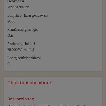
Gebäudeart
Wohngebäude
Baujahr lt. Energieausweis
2005
Primärenergieträger
Gas
Endenergie­bedarf
79,00 kWh/(m²·a)
Energie­effizienz­klasse
C
Objekt­beschreibung
Beschreibung