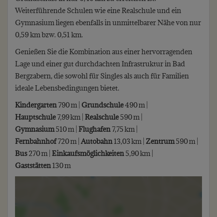
Weiterführende Schulen wie eine Realschule und ein
Gymnasium liegen ebenfalls in unmittelbarer Nähe von nur
0,59 km bzw. 0,51 km.
Genießen Sie die Kombination aus einer hervorragenden
Lage und einer gut durchdachten Infrastruktur in Bad
Bergzabern, die sowohl für Singles als auch für Familien
ideale Lebensbedingungen bietet.
Kindergarten
790 m |
Grundschule
490 m |
Hauptschule
7,99 km |
Realschule
590 m |
Gymnasium
510 m |
Flughafen
7,75 km |
Fernbahnhof
720 m |
Autobahn
13,03 km |
Zentrum
590 m |
Bus
270 m |
Einkaufsmöglichkeiten
5,90 km |
Gaststätten
130 m