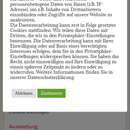
personenbezogene Daten von Ihnen (z.B. IP-
darunter drei geräumige Schlafzimmer, die Ihnen und Ihrer
Adresse), um z.B. Inhalte von Drittanbietern
Familie ausreichend Platz zur Entfaltung bieten. Ein
einzubinden oder Zugriffe auf unsere Website zu
modernes Badezimmer rundet das Raumangebot ab.
analysieren.
Die Datenverarbeitung kann erst in Folge gesetzter
Genießen Sie die Vorteile eines eigenen Balkons, der Ihnen
Cookies stattfinden. Wir teilen diese Daten mit
zusätzlich Raum für Entspannung bietet.
Dritten, die wir in den Privatsphäre-Einstellungen
benennen. Die Datenverarbeitung kann mit Ihrer
Mit einer durchdachten Raumaufteilung bietet diese
Einwilligung oder auf Basis eines berechtigten
Interesses erfolgen, dem Sie in den Privatsphäre-
Wohnung alle Annehmlichkeiten, die Sie sich für ein
Einstellungen widersprechen können. Sie haben das
komfortables Leben wünschen. Die gehobene Ausstattung
Recht, nicht einzuwilligen und Ihre Einwilligung zu
spiegelt sich in jedem Detail wider und schafft ein
einem späteren Zeitpunkt zu ändern oder zu
widerrufen. Weitere Informationen finden Sie in
einladendes Wohnambiente.
unserer Datenschutzerklärung.
Nutzen Sie jetzt die Chance, diese attraktive Wohnung in
einer der begehrtesten Lagen von Bad Bergzabern zu
Ablehnen
Zustimmen
erwerben. Kontaktieren Sie uns, um eine Besichtigung zu
vereinbaren und lassen Sie sich von diesem wunderbaren
Zuhause überzeugen!
Ausstattung