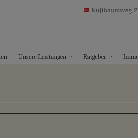
Nußbaumweg 2a
ien
Unsere Leistungen
Ratgeber
Immo