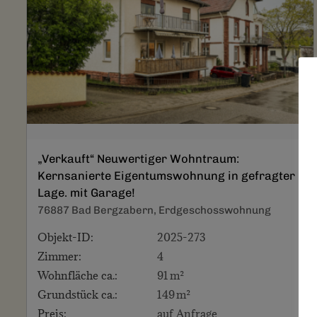
„Verkauft“ Neuwertiger Wohntraum:
Kernsanierte Eigentumswohnung in gefragter
Lage. mit Garage!
76887 Bad Bergzabern, Erdgeschosswohnung
Objekt-ID:
2025-273
Zimmer:
4
Wohnfläche ca.:
91 m²
Grund­stück ca.:
149 m²
Preis:
auf Anfrage