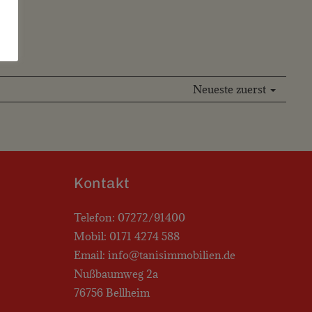
Neueste zuerst
Kontakt
Telefon: 07272/91400
Mobil: 0171 4274 588
Email: info@tanisimmobilien.de
Nußbaumweg 2a
76756 Bellheim