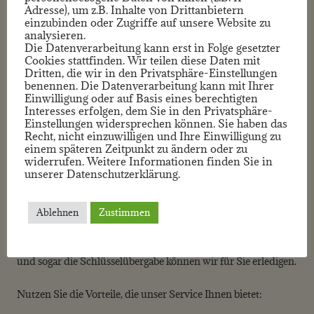
Adresse), um z.B. Inhalte von Drittanbietern
einzubinden oder Zugriffe auf unsere Website zu
analysieren.
Die Datenverarbeitung kann erst in Folge gesetzter
Ich bin eine blinde Beschriftung und sehe nichts
Cookies stattfinden. Wir teilen diese Daten mit
Dritten, die wir in den Privatsphäre-Einstellungen
benennen. Die Datenverarbeitung kann mit Ihrer
Nervschonende Kaufabwicklung
Einwilligung oder auf Basis eines berechtigten
Interesses erfolgen, dem Sie in den Privatsphäre-
Einstellungen widersprechen können. Sie haben das
Wir führen mit den Interessenten Vorgespräche, um die
Recht, nicht einzuwilligen und Ihre Einwilligung zu
Ernsthaftigkeit der Kaufabsicht zu überprüfen. Natürlich
einem späteren Zeitpunkt zu ändern oder zu
begleiten wir Sie bei Besichtigungsterminen oder nehmen
widerrufen. Weitere Informationen finden Sie in
unserer Datenschutzerklärung.
Termine ohne sie wahr, wenn Ihnen das lieber ist.
Nach Absprache mit Ihnen führen wir die
Ablehnen
Zustimmen
Kaufverhandlungen durch und erstellen entsprechende
Kaufverträge. Sie sind auch beim Notartermin nicht alleine
und sogar die Schlüsselübergabe können wir für Sie erledigen.
Nutzen Sie die Vorteile, die unser Service Ihnen bietet: