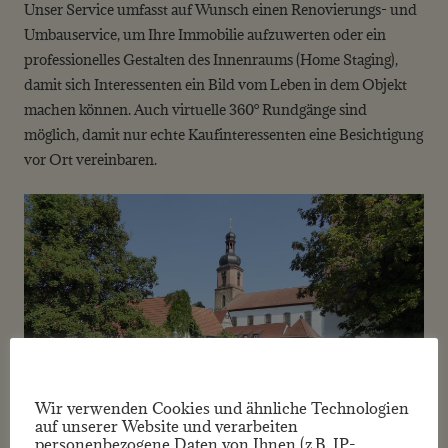
Unser Service umfasst auf Wunsch einen Renovierungs- und
Umbauservice, um Ihre Immobilie aufzuwerten oder ein
professionelles Gestalten des Innenraums (Home Staging),
damit sich Interessenten ein Bild vom Leben in dem Objekt
machen können. Auch virtuelle 360° Rundgänge sind
möglich, damit nur echte Kaufinteressenten eine Besichtigung
vor Ort vereinbaren.
Wir verwenden Cookies und ähnliche Technologien
auf unserer Website und verarbeiten
personenbezogene Daten von Ihnen (z.B. IP-